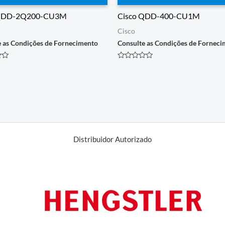
 QDD-2Q200-CU3M
Cisco QDD-400-CU1M
Cisco
e as Condições de Fornecimento
Consulte as Condições de Fornec
o
Avaliação
0
de
5
Distribuidor Autorizado