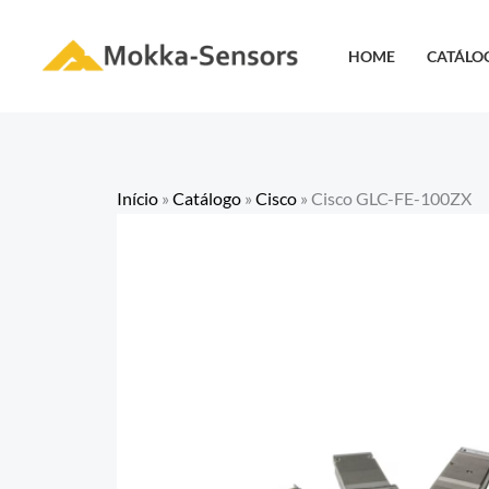
Ir
para
HOME
CATÁLO
o
conteúdo
Início
»
Catálogo
»
Cisco
»
Cisco GLC-FE-100ZX