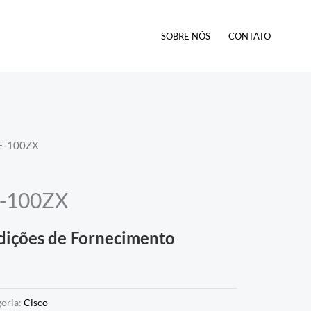
SOBRE NÓS
CONTATO
FE-100ZX
E-100ZX
dições de Fornecimento
goria:
Cisco