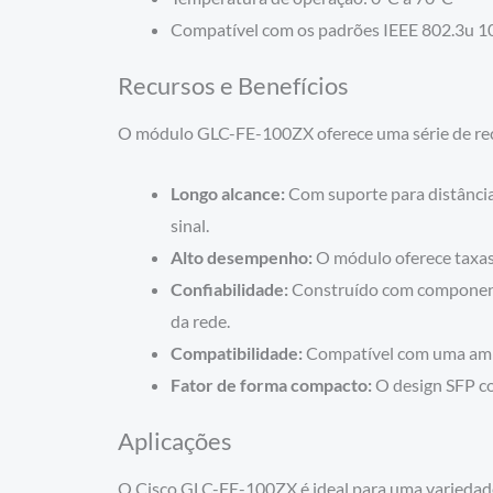
Compatível com os padrões IEEE 802.3u 
Recursos e Benefícios
O módulo GLC-FE-100ZX oferece uma série de recur
Longo alcance:
Com suporte para distância
sinal.
Alto desempenho:
O módulo oferece taxas 
Confiabilidade:
Construído com componente
da rede.
Compatibilidade:
Compatível com uma ampl
Fator de forma compacto:
O design SFP co
Aplicações
O Cisco GLC-FE-100ZX é ideal para uma variedade 