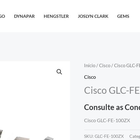
GO
DYNAPAR
HENGSTLER
JOSLYN CLARK
GEMS
Início
/
Cisco
/ Cisco GLC-
Cisco
Cisco GLC-F
Consulte as Con
Cisco GLC-FE-100ZX
SKU:
GLC-FE-100ZX
Cate