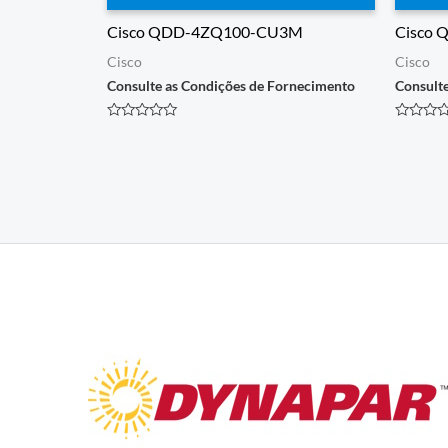
Cisco QDD-4ZQ100-CU3M
Cisco
Cisco
Cisco
Consulte as Condições de Fornecimento
Consult
Avaliação
Avaliaçã
0
0
de
de
5
5