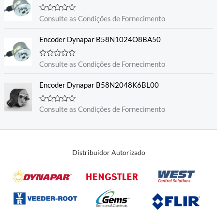
ã
o
0
A
Consulte as Condições de Fornecimento
d
v
e
a
5
l
Encoder Dynapar B58N1024O8BA50
i
a
ç
A
Consulte as Condições de Fornecimento
ã
v
o
a
0
l
Encoder Dynapar B58N2048K6BL00
d
i
e
a
5
ç
A
Consulte as Condições de Fornecimento
ã
v
o
a
0
l
d
i
e
a
5
ç
Distribuidor Autorizado
ã
o
0
d
e
5