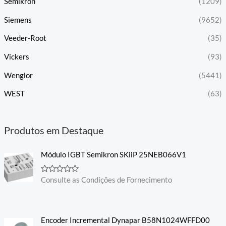
Semikron
(1209)
Siemens
(9652)
Veeder-Root
(35)
Vickers
(93)
Wenglor
(5441)
WEST
(63)
Produtos em Destaque
Módulo IGBT Semikron SKiiP 25NEB066V1
A
Consulte as Condições de Fornecimento
v
a
l
i
a
Encoder Incremental Dynapar B58N1024WFFD00
ç