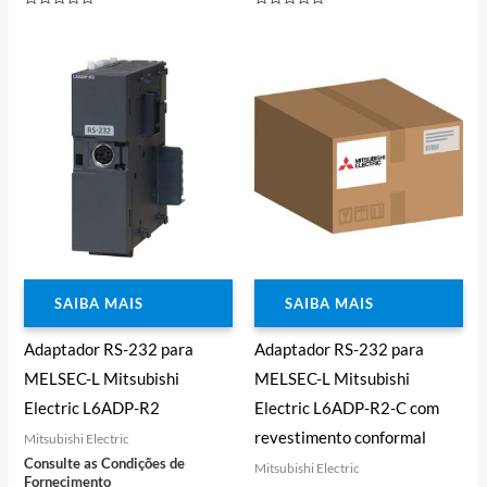
Avaliação
Avaliação
0
0
de
de
5
5
SAIBA MAIS
SAIBA MAIS
Adaptador RS-232 para
Adaptador RS-232 para
MELSEC-L Mitsubishi
MELSEC-L Mitsubishi
Electric L6ADP-R2
Electric L6ADP-R2-C com
revestimento conformal
Mitsubishi Electric
Consulte as Condições de
Mitsubishi Electric
Fornecimento