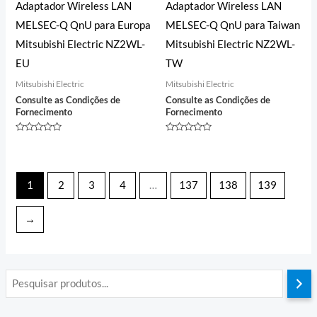
Adaptador Wireless LAN
Adaptador Wireless LAN
MELSEC-Q QnU para Europa
MELSEC-Q QnU para Taiwan
Mitsubishi Electric NZ2WL-
Mitsubishi Electric NZ2WL-
EU
TW
Mitsubishi Electric
Mitsubishi Electric
Consulte as Condições de
Consulte as Condições de
Fornecimento
Fornecimento
Avaliação
Avaliação
0
0
de
de
5
5
1
2
3
4
…
137
138
139
→