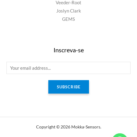
Veeder-Root
Joslyn Clark
GEMS
Inscreva-se
E
m
a
SUBSCRIBE
i
l
*
Copyright © 2026 Mokka-Sensors.