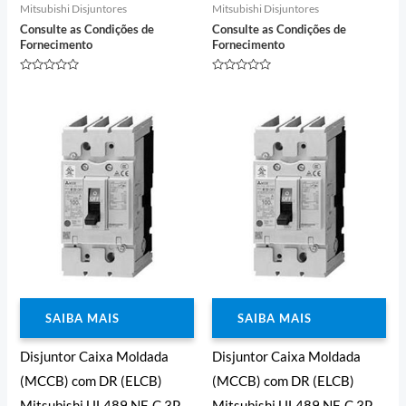
Mitsubishi Disjuntores
Mitsubishi Disjuntores
Consulte as Condições de
Consulte as Condições de
Fornecimento
Fornecimento
Avaliação
Avaliação
0
0
de
de
5
5
SAIBA MAIS
SAIBA MAIS
Disjuntor Caixa Moldada
Disjuntor Caixa Moldada
(MCCB) com DR (ELCB)
(MCCB) com DR (ELCB)
Mitsubishi UL489 NF-C 3P
Mitsubishi UL489 NF-C 3P