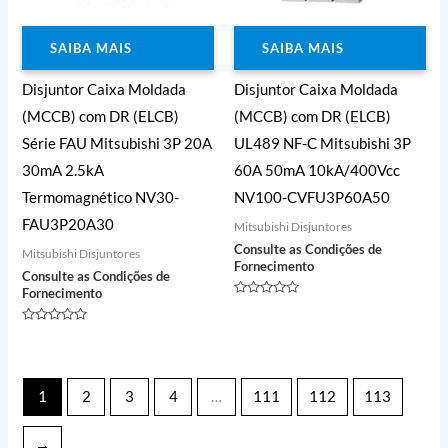
SAIBA MAIS
SAIBA MAIS
Disjuntor Caixa Moldada
Disjuntor Caixa Moldada
(MCCB) com DR (ELCB)
(MCCB) com DR (ELCB)
Série FAU Mitsubishi 3P 20A
UL489 NF-C Mitsubishi 3P
30mA 2.5kA
60A 50mA 10kA/400Vcc
Termomagnético NV30-
NV100-CVFU3P60A50
FAU3P20A30
Mitsubishi Disjuntores
Consulte as Condições de
Mitsubishi Disjuntores
Fornecimento
Consulte as Condições de
Fornecimento
Avaliação
0
de
Avaliação
5
0
de
5
1
2
3
4
…
111
112
113
→