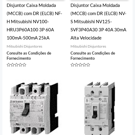
Disjuntor Caixa Moldada
Disjuntor Caixa Moldada
(MCCB) com DR (ELCB) NF-
(MCCB) com DR (ELCB) NV-
H Mitsubishi NV100-
S Mitsubishi NV125-
HRU3P60A100 3P 60A
SVF3P40A30 3P 40A 30mA
100mA-500mA 25kA
Alta Velocidade
Mitsubishi Disjuntores
Mitsubishi Disjuntores
Consulte as Condições de
Consulte as Condições de
Fornecimento
Fornecimento
Avaliação
Avaliação
0
0
de
de
5
5