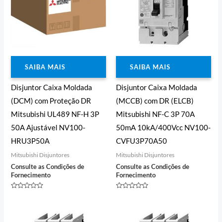
SAIBA MAIS
SAIBA MAIS
Disjuntor Caixa Moldada
Disjuntor Caixa Moldada
(DCM) com Proteção DR
(MCCB) com DR (ELCB)
Mitsubishi UL489 NF-H 3P
Mitsubishi NF-C 3P 70A
50A Ajustável NV100-
50mA 10kA/400Vcc NV100-
HRU3P50A
CVFU3P70A50
Mitsubishi Disjuntores
Mitsubishi Disjuntores
Consulte as Condições de
Consulte as Condições de
Fornecimento
Fornecimento
Avaliação
Avaliação
0
0
de
de
5
5