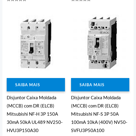
Avaliação
Avaliação
0
0
de
de
5
5
SAIBA MAIS
SAIBA MAIS
Disjuntor Caixa Moldada
Disjuntor Caixa Moldada
(MCCB) com DR (ELCB)
(MCCB) com DR (ELCB)
Mitsubishi NF-H 3P 150A
Mitsubishi NF-S 3P 50A
30mA 50kA UL489 NV250-
100mA 10kA (400V) NV50-
HVU3P150A30
SVFU3P50A100