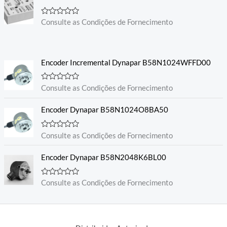
A
Consulte as Condições de Fornecimento
v
a
l
i
a
Encoder Incremental Dynapar B58N1024WFFD00
ç
ã
o
0
A
Consulte as Condições de Fornecimento
d
v
e
a
5
l
Encoder Dynapar B58N1024O8BA50
i
a
ç
A
Consulte as Condições de Fornecimento
ã
v
o
a
0
l
Encoder Dynapar B58N2048K6BL00
d
i
e
a
5
ç
A
Consulte as Condições de Fornecimento
ã
v
o
a
0
l
d
i
e
a
5
ç