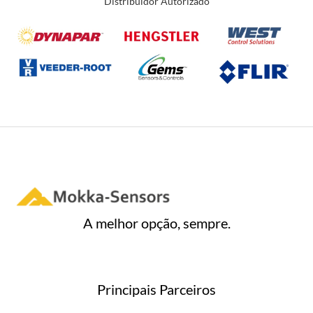
Distribuidor Autorizado
ã
o
0
d
e
5
A melhor opção, sempre.
Principais Parceiros