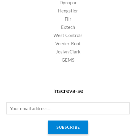
Dynapar
Hengstler
Flir
Extech
West Controls
Veeder-Root
Joslyn Clark
GEMS
Inscreva-se
E
m
a
SUBSCRIBE
i