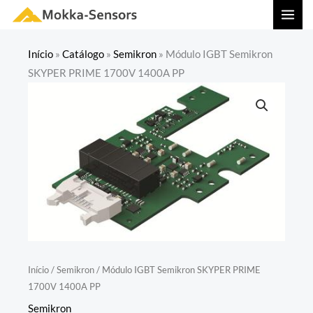
Ir
MAI
para
MEN
o
Início
»
Catálogo
»
Semikron
»
Módulo IGBT Semikron
conteúdo
SKYPER PRIME 1700V 1400A PP
Início
/
Semikron
/ Módulo IGBT Semikron SKYPER PRIME
1700V 1400A PP
Semikron