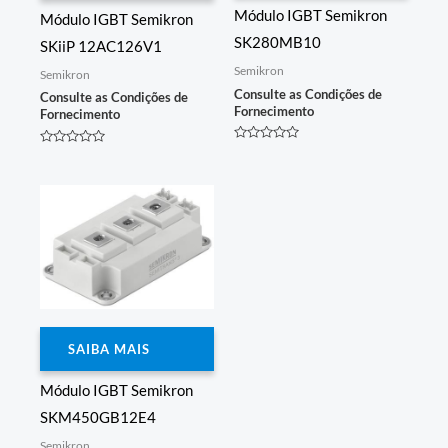
Módulo IGBT Semikron
Módulo IGBT Semikron
SK280MB10
SKiiP 12AC126V1
Semikron
Semikron
Consulte as Condições de
Consulte as Condições de
Fornecimento
Fornecimento
Avaliação
Avaliação
0
0
de
de
5
5
SAIBA MAIS
Módulo IGBT Semikron
SKM450GB12E4
Semikron