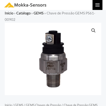
Ir
MAI
para
MEN
Início
»
Catálogo
»
GEMS
»
Chave de Pressão GEMS PS61-
o
00902
conteúdo
Início
/
GEMS
/
GEMS Chaves de Pressão
/ Chave de Pressão GEMS