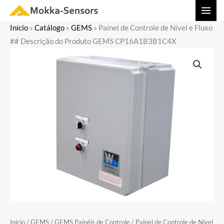
Ir
MAI
para
MEN
Início
»
Catálogo
»
GEMS
»
Painel de Controle de Nível e Fluxo
o
## Descrição do Produto GEMS CP16A1B3B1C4X
conteúdo
Início
/
GEMS
/
GEMS Painéis de Controle
/ Painel de Controle de Nível