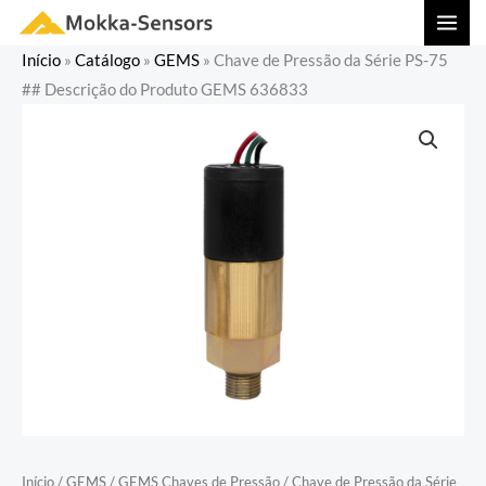
Ir
MAI
para
MEN
Início
»
Catálogo
»
GEMS
»
Chave de Pressão da Série PS-75
o
## Descrição do Produto GEMS 636833
conteúdo
Início
/
GEMS
/
GEMS Chaves de Pressão
/ Chave de Pressão da Série