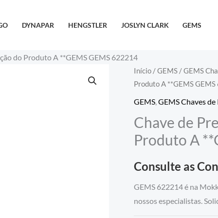
GO
DYNAPAR
HENGSTLER
JOSLYN CLARK
GEMS
rição do Produto A **GEMS GEMS 622214
Início
/
GEMS
/
GEMS Chav
Produto A **GEMS GEMS
GEMS
,
GEMS Chaves de 
Chave de Pre
Produto A 
Consulte as Co
GEMS 622214 é na Mokka-
nossos especialistas. Sol