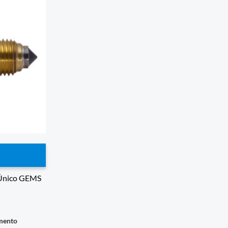
 Único GEMS
imento