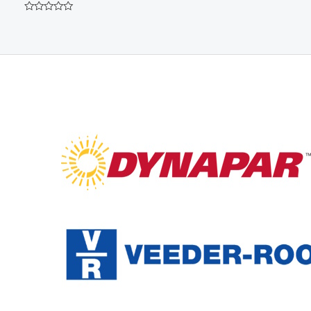
0
de
Avaliação
5
0
de
5