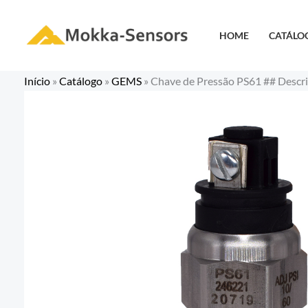
Ir
para
HOME
CATÁLO
o
conteúdo
Início
»
Catálogo
»
GEMS
»
Chave de Pressão PS61 ## Desc