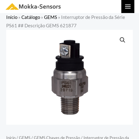
Ir
MAI
para
MEN
Início
»
Catálogo
»
GEMS
»
Interruptor de Pressão da Série
o
PS61 ## Descrição GEMS 621877
conteúdo
Início
/
GEMS
/
GEMS Chaves de Pressão
/ Interruptor de Pressão da