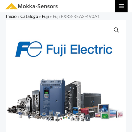
Ir
MAI
para
MEN
Início
»
Catálogo
»
Fuji
»
Fuji PXR3-REA2-4V0A1
o
conteúdo