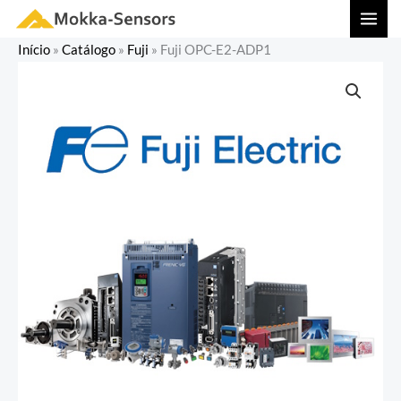
Ir
MAI
para
MEN
Início
»
Catálogo
»
Fuji
»
Fuji OPC-E2-ADP1
o
conteúdo