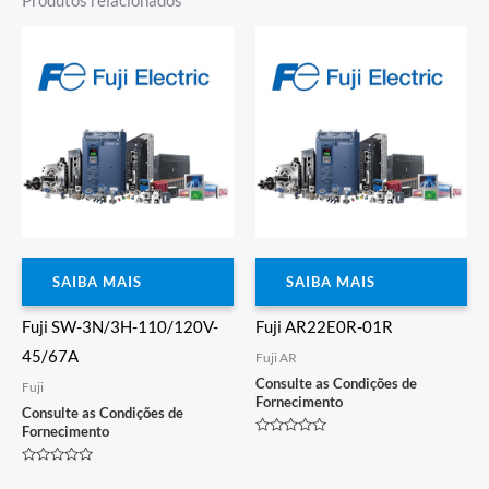
Produtos relacionados
SAIBA MAIS
SAIBA MAIS
Fuji SW-3N/3H-110/120V-
Fuji AR22E0R-01R
45/67A
Fuji AR
Consulte as Condições de
Fuji
Fornecimento
Consulte as Condições de
Fornecimento
Avaliação
0
de
Avaliação
5
0