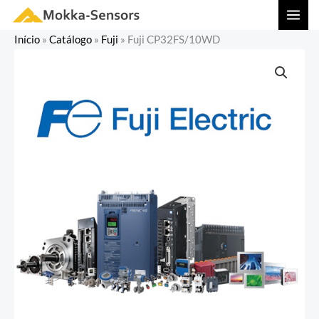
Ir
MAI
para
MEN
Início
»
Catálogo
»
Fuji
»
Fuji CP32FS/10WD
o
conteúdo