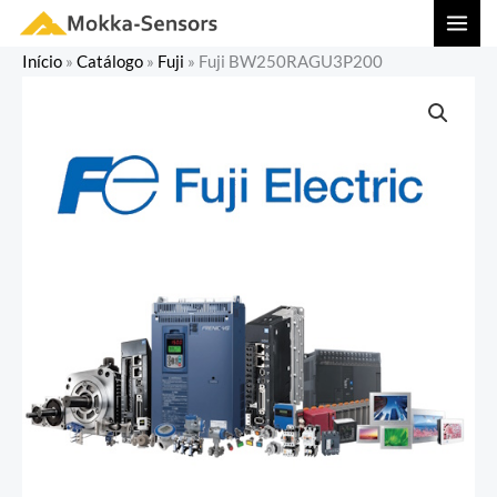
Ir
MAI
para
MEN
Início
»
Catálogo
»
Fuji
»
Fuji BW250RAGU3P200
o
conteúdo