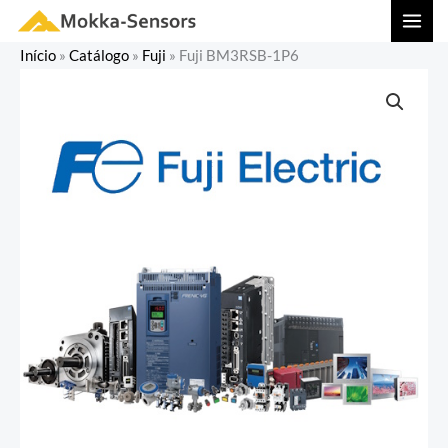
Ir
MAI
para
MEN
Início
»
Catálogo
»
Fuji
»
Fuji BM3RSB-1P6
o
conteúdo