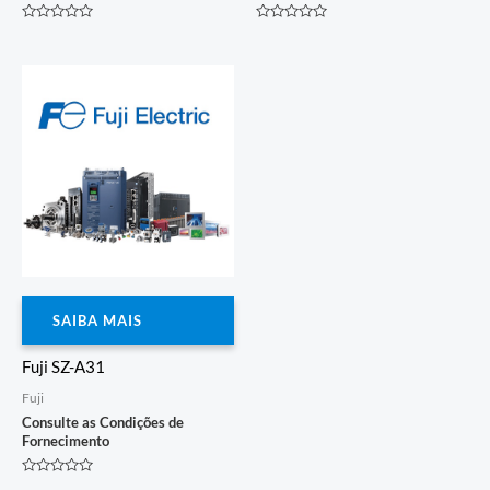
Avaliação
Avaliação
0
0
de
de
5
5
SAIBA MAIS
Fuji SZ-A31
Fuji
Consulte as Condições de
Fornecimento
Avaliação