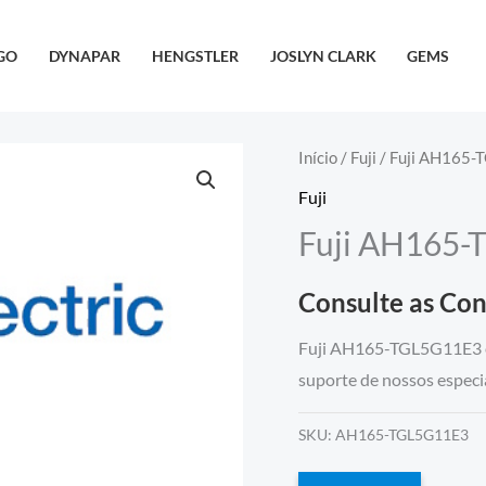
GO
DYNAPAR
HENGSTLER
JOSLYN CLARK
GEMS
Início
/
Fuji
/ Fuji AH165
Fuji
Fuji AH165
Consulte as Co
Fuji AH165-TGL5G11E3 é 
suporte de nossos especia
SKU:
AH165-TGL5G11E3