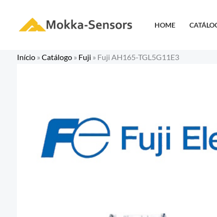
Ir
para
HOME
CATÁLO
o
conteúdo
Início
»
Catálogo
»
Fuji
»
Fuji AH165-TGL5G11E3