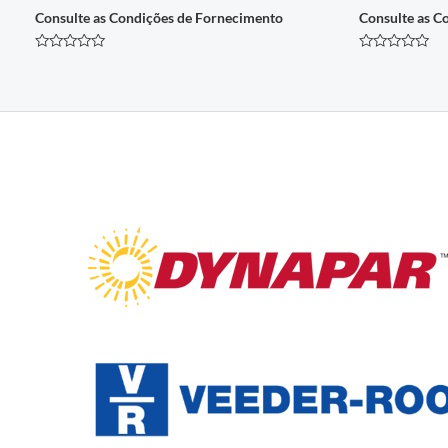
Consulte as Condições de Fornecimento
Consulte as C
Avaliação
Avaliação
0
0
de
de
5
5