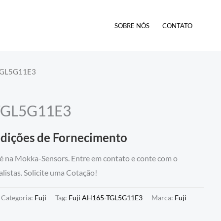
SOBRE NÓS
CONTATO
-TGL5G11E3
-TGL5G11E3
ndições de Fornecimento
na Mokka-Sensors. Entre em contato e conte com o
listas. Solicite uma Cotação!
Categoria:
Fuji
Tag:
Fuji AH165-TGL5G11E3
Marca:
Fuji