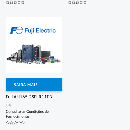
Avaliação
Avaliação
0
0
de
de
5
5
SAIBA MAIS
Fuji AH165-2SFLR11E3
Fuji
Consulte as Condições de
Fornecimento
Avaliação