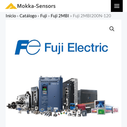
Ir
MAI
para
MEN
Início
»
Catálogo
»
Fuji
»
Fuji 2MBI
»
Fuji 2MBI200N-120
o
conteúdo