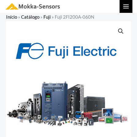
Ir
MAI
para
MEN
Início
»
Catálogo
»
Fuji
»
Fuji 2FI200A-060N
o
conteúdo