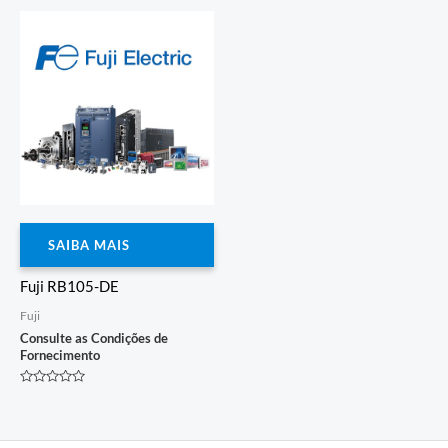
de
de
5
5
SAIBA MAIS
Fuji RB105-DE
Fuji
Consulte as Condições de
Fornecimento
Avaliação
0
de
5