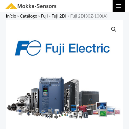
Ir
MAI
para
MEN
Início
»
Catálogo
»
Fuji
»
Fuji 2DI
»
Fuji 2DI30Z-100(A)
o
conteúdo