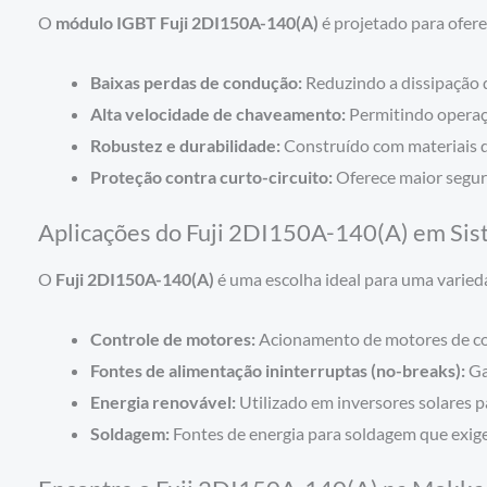
O
módulo IGBT Fuji 2DI150A-140(A)
é projetado para oferec
Baixas perdas de condução:
Reduzindo a dissipação d
Alta velocidade de chaveamento:
Permitindo operaç
Robustez e durabilidade:
Construído com materiais de
Proteção contra curto-circuito:
Oferece maior segur
Aplicações do Fuji 2DI150A-140(A) em Sist
O
Fuji 2DI150A-140(A)
é uma escolha ideal para uma varieda
Controle de motores:
Acionamento de motores de corr
Fontes de alimentação ininterruptas (no-breaks):
Ga
Energia renovável:
Utilizado em inversores solares pa
Soldagem:
Fontes de energia para soldagem que exigem