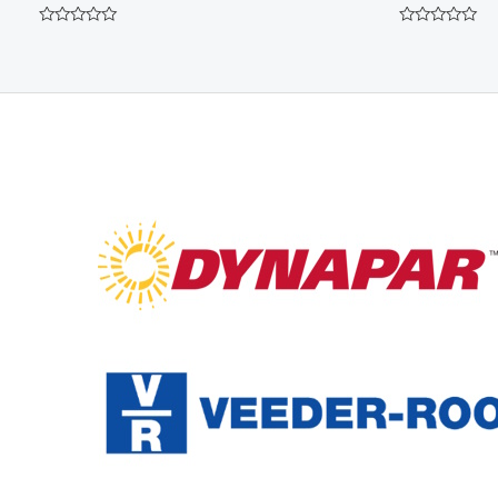
Avaliação
Avaliação
0
0
de
de
5
5