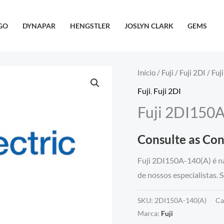
GO
DYNAPAR
HENGSTLER
JOSLYN CLARK
GEMS
Início
/
Fuji
/
Fuji 2DI
/ Fuj
Fuji
,
Fuji 2DI
Fuji 2DI150A
Consulte as Co
Fuji 2DI150A-140(A) é n
de nossos especialistas. 
SKU:
2DI150A-140(A)
Ca
Marca:
Fuji