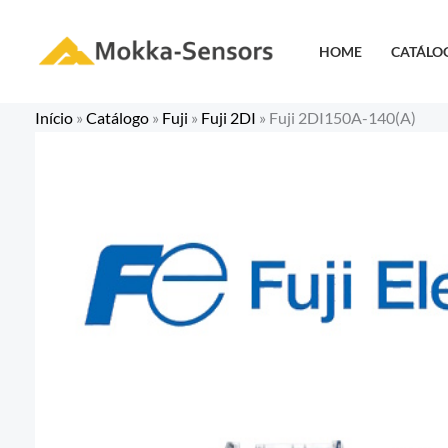
Ir
para
HOME
CATÁLO
o
conteúdo
Início
»
Catálogo
»
Fuji
»
Fuji 2DI
»
Fuji 2DI150A-140(A)